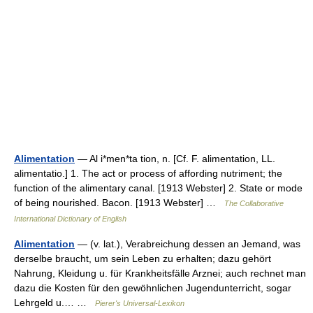
Alimentation
— Al i*men*ta tion, n. [Cf. F. alimentation, LL.
alimentatio.] 1. The act or process of affording nutriment; the
function of the alimentary canal. [1913 Webster] 2. State or mode
of being nourished. Bacon. [1913 Webster] …
The Collaborative
International Dictionary of English
Alimentation
— (v. lat.), Verabreichung dessen an Jemand, was
derselbe braucht, um sein Leben zu erhalten; dazu gehört
Nahrung, Kleidung u. für Krankheitsfälle Arznei; auch rechnet man
dazu die Kosten für den gewöhnlichen Jugendunterricht, sogar
Lehrgeld u.… …
Pierer's Universal-Lexikon