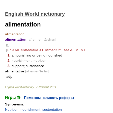
English World dictionary
alimentation
alimentation
alimentation
[al΄ə men tā′shən]
n.
[
Fr < ML
alimentatio
< L
alimentum
: see
ALIMENT
]
1.
a nourishing or being nourished
2.
nourishment; nutrition
3.
support; sustenance
alimentative
[al΄əmen′tə tiv]
adj.
English World dictionary
.
V. Neufeldt
.
2014
.
Игры ⚽
Поможем написать реферат
Synonyms
:
Nutrition
,
nourishment
,
sustentation