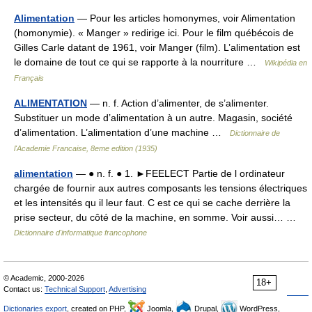
Alimentation
— Pour les articles homonymes, voir Alimentation
(homonymie). « Manger » redirige ici. Pour le film québécois de
Gilles Carle datant de 1961, voir Manger (film). L’alimentation est
le domaine de tout ce qui se rapporte à la nourriture …
Wikipédia en
Français
ALIMENTATION
— n. f. Action d’alimenter, de s’alimenter.
Substituer un mode d’alimentation à un autre. Magasin, société
d’alimentation. L’alimentation d’une machine …
Dictionnaire de
l'Academie Francaise, 8eme edition (1935)
alimentation
— ● n. f. ● 1. ►FEELECT Partie de l ordinateur
chargée de fournir aux autres composants les tensions électriques
et les intensités qu il leur faut. C est ce qui se cache derrière la
prise secteur, du côté de la machine, en somme. Voir aussi… …
Dictionnaire d'informatique francophone
© Academic, 2000-2026
18+
Contact us:
Technical Support
,
Advertising
Dictionaries export
, created on PHP,
Joomla,
Drupal,
WordPress,