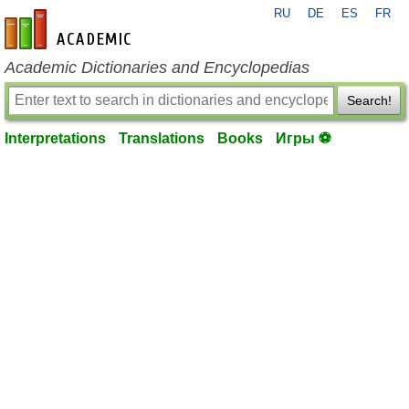
RU
DE
ES
FR
en-academic.com
Academic Dictionaries and Encyclopedias
Search!
Interpretations
Translations
Books
Игры ⚽